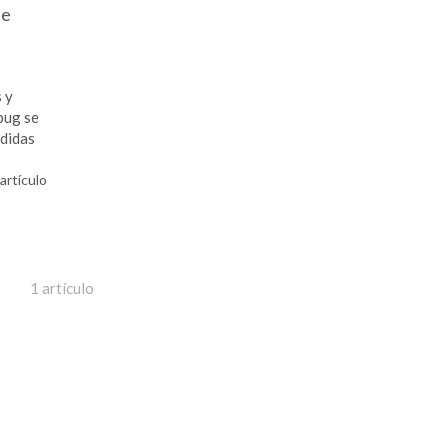
de
 y
pug se
edidas
 artículo
1 artículo